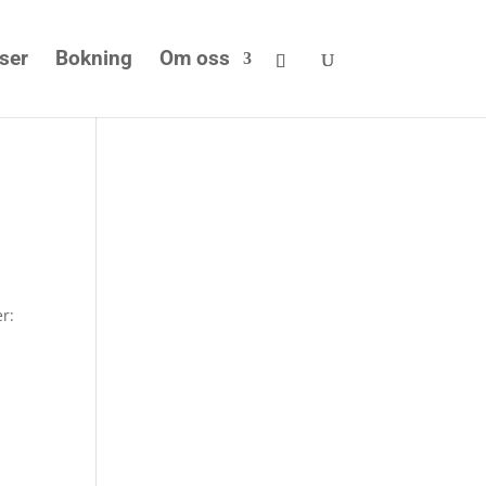
iser
Bokning
Om oss
er: