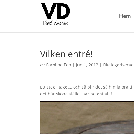
Hem
Vilken entré!
av
Caroline Een
|
jun 1, 2012
|
Okategorisera
Ett steg i taget… och så blir det så himla bra t
det här sköna stället har potential!!!