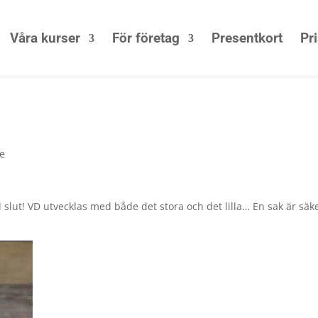
Våra kurser
För företag
Presentkort
Pr
de
ill slut! VD utvecklas med både det stora och det lilla… En sak är säk