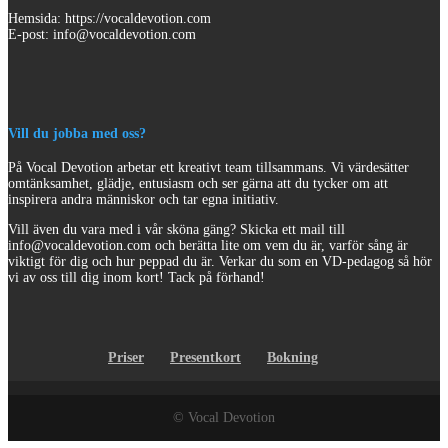
Hemsida: https://vocaldevotion.com
E-post: info@vocaldevotion.com
Vill du jobba med oss?
På Vocal Devotion arbetar ett kreativt team tillsammans. Vi värdesätter
omtänksamhet, glädje, entusiasm och ser gärna att du tycker om att
inspirera andra människor och tar egna initiativ.
Vill även du vara med i vår sköna gäng? Skicka ett mail till
info@vocaldevotion.com och berätta lite om vem du är, varför sång är
viktigt för dig och hur peppad du är. Verkar du som en VD-pedagog så hör
vi av oss till dig inom kort! Tack på förhand!
Priser
Presentkort
Bokning
© Vocal Devotion