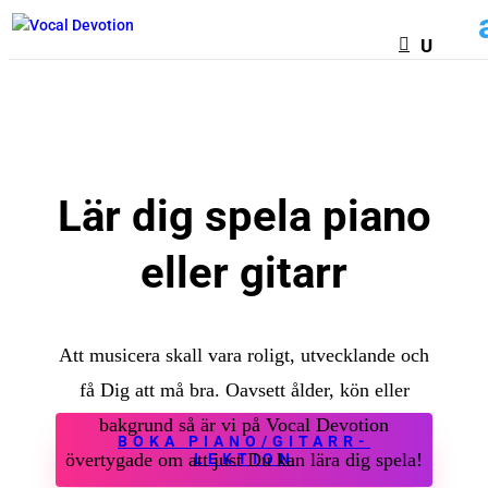
Lär dig spela piano
eller gitarr
Att musicera skall vara roligt, utvecklande och
få Dig att må bra. Oavsett ålder, kön eller
bakgrund så är vi på Vocal Devotion
BOKA PIANO/GITARR-
övertygade om att just Du kan lära dig spela!
LEKTION