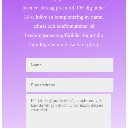
även ett förslag på en tid. För dig under
18 år krävs en komplettering av namn,
adress och telefonnummer på
betalningsansvarig/förälder för att din
slutgiltiga bokning ska vara giltig.