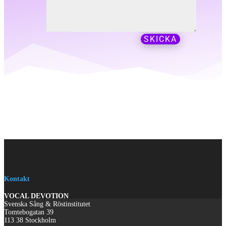
SKICKA
Kontakt
VOCAL DEVOTION
Svenska Sång & Röstinstitutet
Tomtebogatan 39
113 38 Stockholm