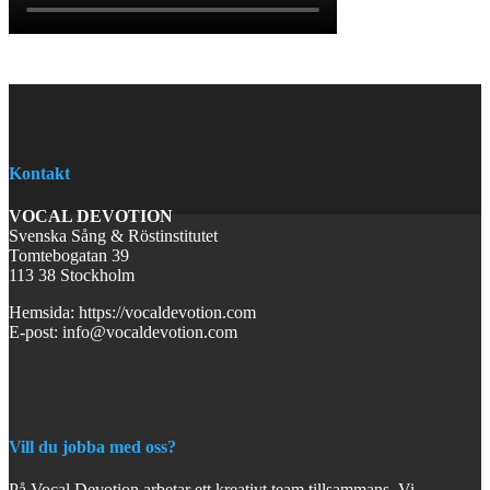
Kontakt
VOCAL DEVOTION
Svenska Sång & Röstinstitutet
Tomtebogatan 39
113 38 Stockholm
Hemsida: https://vocaldevotion.com
E-post: info@vocaldevotion.com
Vill du jobba med oss?
På Vocal Devotion arbetar ett kreativt team tillsammans. Vi