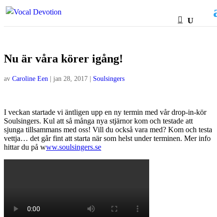
Nu är våra körer igång!
av
Caroline Een
|
jan 28, 2017
|
Soulsingers
I veckan startade vi äntligen upp en ny termin med vår drop-in-kör
Soulsingers. Kul att så många nya stjärnor kom och testade att
sjunga tillsammans med oss! Vill du också vara med? Kom och testa
vettja… det går fint att starta när som helst under terminen. ​Mer info
hittar du på w
ww.soulsingers.se