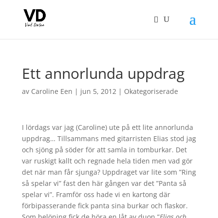
Ett annorlunda uppdrag
av
Caroline Een
|
jun 5, 2012
|
Okategoriserade
I lördags var jag (Caroline) ute på ett lite annorlunda
uppdrag… Tillsammans med gitarristen Elias stod jag
och sjöng på söder för att samla in tomburkar. Det
var ruskigt kallt och regnade hela tiden men vad gör
det när man får sjunga? Uppdraget var lite som ”Ring
så spelar vi” fast den här gången var det ”Panta så
spelar vi”. Framför oss hade vi en kartong där
förbipasserande fick panta sina burkar och flaskor.
Som belöning fick de höra en låt av duon ”
Elias och