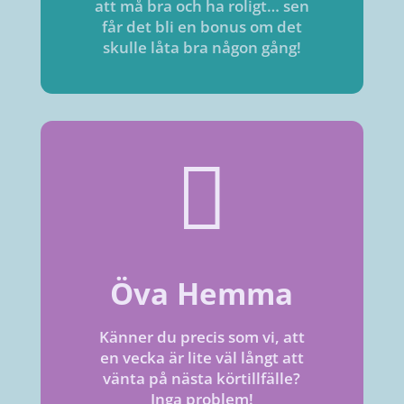
att må bra och ha roligt… sen
får det bli en bonus om det
skulle låta bra någon gång!

Öva Hemma
Känner du precis som vi, att
en vecka är lite väl långt att
vänta på nästa körtillfälle?
Inga problem!