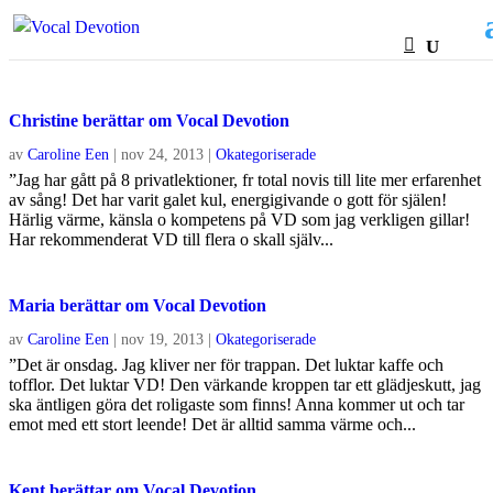
Christine berättar om Vocal Devotion
av
Caroline Een
|
nov 24, 2013
|
Okategoriserade
”Jag har gått på 8 privatlektioner, fr total novis till lite mer erfarenhet
av sång! Det har varit galet kul, energigivande o gott för själen!
Härlig värme, känsla o kompetens på VD som jag verkligen gillar!
Har rekommenderat VD till flera o skall själv...
Maria berättar om Vocal Devotion
av
Caroline Een
|
nov 19, 2013
|
Okategoriserade
”Det är onsdag. Jag kliver ner för trappan. Det luktar kaffe och
tofflor. Det luktar VD! Den värkande kroppen tar ett glädjeskutt, jag
ska äntligen göra det roligaste som finns! Anna kommer ut och tar
emot med ett stort leende! Det är alltid samma värme och...
Kent berättar om Vocal Devotion