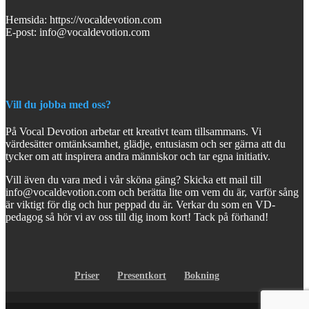
Hemsida: https://vocaldevotion.com
E-post: info@vocaldevotion.com
Vill du jobba med oss?
På Vocal Devotion arbetar ett kreativt team tillsammans. Vi
värdesätter omtänksamhet, glädje, entusiasm och ser gärna att du
tycker om att inspirera andra människor och tar egna initiativ.
Vill även du vara med i vår sköna gäng? Skicka ett mail till
info@vocaldevotion.com och berätta lite om vem du är, varför sång
är viktigt för dig och hur peppad du är. Verkar du som en VD-
pedagog så hör vi av oss till dig inom kort! Tack på förhand!
Priser
Presentkort
Bokning