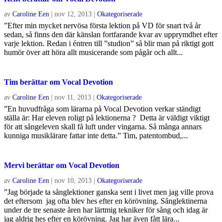
av
Caroline Een
|
nov 12, 2013
|
Okategoriserade
”Efter min mycket nervösa första lektion på VD för snart två år
sedan, så finns den där känslan fortfarande kvar av upprymdhet efter
varje lektion. Redan i éntren till ”studion” så blir man på riktigt gott
humör över att höra allt musicerande som pågår och allt...
Tim berättar om Vocal Devotion
av
Caroline Een
|
nov 11, 2013
|
Okategoriserade
”En huvudfråga som lärarna på Vocal Devotion verkar ständigt
ställa är: Har eleven roligt på lektionerna ? Detta är väldigt viktigt
för att sångeleven skall få luft under vingarna. Så många annars
kunniga musiklärare fattar inte detta.” Tim, patentombud,...
Mervi berättar om Vocal Devotion
av
Caroline Een
|
nov 10, 2013
|
Okategoriserade
”Jag började ta sånglektioner ganska sent i livet men jag ville prova
det eftersom jag ofta blev hes efter en körövning. Sånglektinerna
under de tre senaste åren har lärtmig tekniker för sång och idag är
jag aldrig hes efter en körövning. Jag har även fått lära...