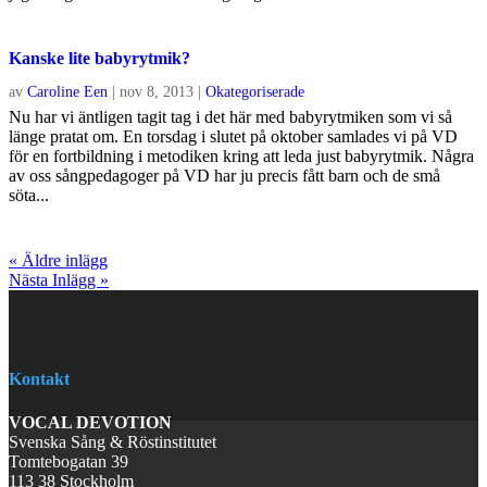
Kanske lite babyrytmik?
av
Caroline Een
|
nov 8, 2013
|
Okategoriserade
Nu har vi äntligen tagit tag i det här med babyrytmiken som vi så
länge pratat om. En torsdag i slutet på oktober samlades vi på VD
för en fortbildning i metodiken kring att leda just babyrytmik. Några
av oss sångpedagoger på VD har ju precis fått barn och de små
söta...
« Äldre inlägg
Nästa Inlägg »
Kontakt
VOCAL DEVOTION
Svenska Sång & Röstinstitutet
Tomtebogatan 39
113 38 Stockholm